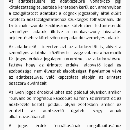
Az adatkezelésre az adatkezelőre vonatkozó jogi
kötelezettség teljesítése keretében kerül sor, amennyiben
a szolgáltatott adatokat a cégnek jogszabály által előírt
kötelező adatszolgáltatáshoz szükséges felhasználni. Ide
tartoznak számla kiállításához kötelezően feltüntetendő
személyes adatok, illetve a munkaviszony hivatalos
bejelentéséhez kötelezően megadandó személyes adatok.
Az adatkezelő – ideértve azt az adatkezelőt is, akivel a
személyes adatokat közölhetik – vagy valamely harmadik
fél jogos érdeke jogalapot teremthet az adatkezelésre,
feltéve hogy az érintett érdekei, alapvető jogai és
szabadságai nem élveznek elsőbbséget, figyelembe véve
az adatkezelővel való kapcsolata alapján az érintett
észszerű elvárásait.
Az ilyen jogos érdekről lehet szó például olyankor, amikor
releváns és megfelelő kapcsolat áll fenn az érintett és az
adatkezelő között, például olyan esetekben, amikor az
érintett az adatkezelő ügyfele vagy annak
alkalmazásában áll.
A jogos érdek fennállásának megállapításához