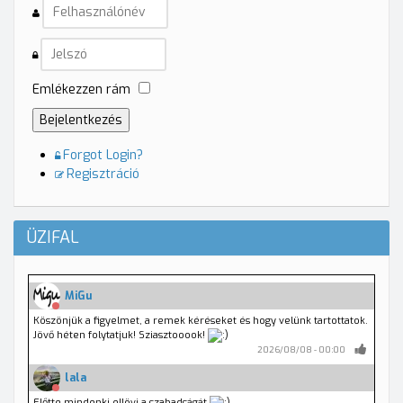
Emlékezzen rám
Bejelentkezés
Forgot Login?
Regisztráció
ÜZIFAL
MiGu
Köszönjük a figyelmet, a remek kéréseket és hogy velünk tartottatok.
Jövő héten folytatjuk! Sziasztooook!
2026/08/08 - 00:00
lala
Előtte mindenki ellövi a szabadságát.