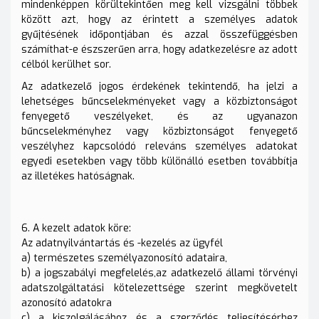
mindenképpen körültekintően meg kell vizsgálni többek
között azt, hogy az érintett a személyes adatok
gyűjtésének időpontjában és azzal összefüggésben
számíthat-e észszerűen arra, hogy adatkezelésre az adott
célból kerülhet sor.
Az adatkezelő jogos érdekének tekintendő, ha jelzi a
lehetséges bűncselekményeket vagy a közbiztonságot
fenyegető veszélyeket, és az ugyanazon
bűncselekményhez vagy közbiztonságot fenyegető
veszélyhez kapcsolódó releváns személyes adatokat
egyedi esetekben vagy több különálló esetben továbbítja
az illetékes hatóságnak.
6. A kezelt adatok köre:
Az adatnyilvántartás és -kezelés az ügyfél
a) természetes személyazonosító adataira,
b) a jogszabályi megfelelés,az adatkezelő állami törvényi
adatszolgáltatási kötelezettsége szerint megkövetelt
azonosító adatokra
c) a kiszolgálásához és a szerződés teljesítésérhez