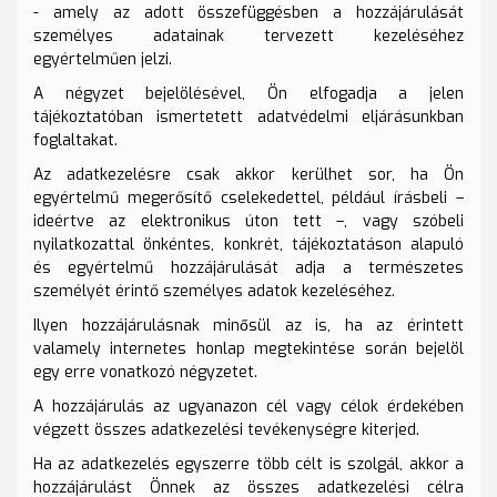
- amely az adott összefüggésben a hozzájárulását
személyes adatainak tervezett kezeléséhez
egyértelműen jelzi.
A négyzet bejelölésével, Ön elfogadja a jelen
tájékoztatóban ismertetett adatvédelmi eljárásunkban
foglaltakat.
Az adatkezelésre csak akkor kerülhet sor, ha Ön
egyértelmű megerősítő cselekedettel, például írásbeli –
ideértve az elektronikus úton tett –, vagy szóbeli
nyilatkozattal önkéntes, konkrét, tájékoztatáson alapuló
és egyértelmű hozzájárulását adja a természetes
személyét érintő személyes adatok kezeléséhez.
Ilyen hozzájárulásnak minősül az is, ha az érintett
valamely internetes honlap megtekintése során bejelöl
egy erre vonatkozó négyzetet.
A hozzájárulás az ugyanazon cél vagy célok érdekében
végzett összes adatkezelési tevékenységre kiterjed.
Ha az adatkezelés egyszerre több célt is szolgál, akkor a
hozzájárulást Önnek az összes adatkezelési célra