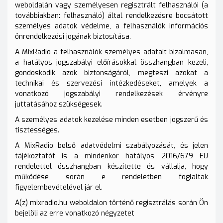
weboldalán vagy személyesen regisztrált felhasználói (a
továbbiakban: felhasználó) által rendelkezésre bocsátott
személyes adatok védelme, a felhasználók információs
önrendelkezési jogának biztosítása.
A MixRadio a felhasználók személyes adatait bizalmasan,
a hatályos jogszabályi előírásokkal összhangban kezeli,
gondoskodik azok biztonságáról, megteszi azokat a
technikai és szervezési intézkedéseket, amelyek a
vonatkozó jogszabályi rendelkezések érvényre
juttatásához szükségesek.
A személyes adatok kezelése minden esetben jogszerű és
tisztességes.
A MixRadio belső adatvédelmi szabályozását, és jelen
tájékoztatót is a mindenkor hatályos 2016/679 EU
rendelettel összhangban készítette és vállalja, hogy
működése során e rendeletben foglaltak
figyelembevételével jár el.
A(z) mixradio.hu weboldalon történő regisztrálás során Ön
bejelöli az erre vonatkozó négyzetet