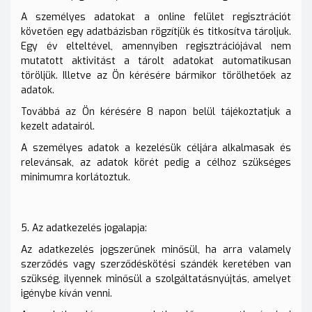
A személyes adatokat a online felület regisztrációt
követően egy adatbázisban rögzítjük és titkosítva tároljuk.
Egy év elteltével, amennyiben regisztrációjával nem
mutatott aktivitást a tárolt adatokat automatikusan
töröljük. Illetve az Ön kérésére bármikor törölhetőek az
adatok.
Továbbá az Ön kérésére 8 napon belül tájékoztatjuk a
kezelt adatairól.
A személyes adatok a kezelésük céljára alkalmasak és
relevánsak, az adatok körét pedig a célhoz szükséges
minimumra korlátoztuk.
5. Az adatkezelés jogalapja:
Az adatkezelés jogszerűnek minősül, ha arra valamely
szerződés vagy szerződéskötési szándék keretében van
szükség, ilyennek minősül a szolgáltatásnyújtás, amelyet
igénybe kíván venni.