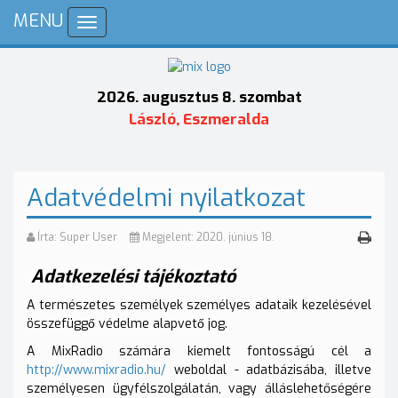
MENU
Toggle
navigation
2026. augusztus 8. szombat
László, Eszmeralda
Adatvédelmi nyilatkozat
Írta:
Super User
Megjelent: 2020. június 18.
Adatkezelési tájékoztató
A természetes személyek személyes adataik kezelésével
összefüggő védelme alapvető jog.
A MixRadio számára kiemelt fontosságú cél a
http://www.mixradio.hu/
weboldal - adatbázisába, illetve
személyesen ügyfélszolgálatán, vagy álláslehetőségére