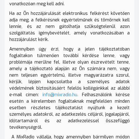
vonatkozóan meg kell adni.
Ha az Ön hozzájárulását elektronikus felkérést követően
adja meg, a felkérésnek egyértelműnek és tömörnek kell
lennie, és az nem gátolhatja szükségtelenül azon
szolgáltatás igénybevételét, amely vonatkozásában a
hozzájárulást kérik.
Amennyiben úgy érzi, hogy a jelen tájékoztatóban
foglaltakon túlmenően további kérdése lenne, vagy
problémája merülne fel, illetve olyan észrevételt tenne,
amely a tájékoztató alapján az Ön számára nem, vagy
nem teljesen egyértelmű, illetve magyarázatra szorul,
kérjük, lépjen kapcsolatba a személyes adatok
védelmének biztosításáért felelős kollégánkkal az alábbi
e-mail címen:
info@mixradio.hu
.
Felhasználóink kérése
esetén a kérelemben foglaltaknak megfelelően minden
esetben részletes tájékoztatást nyújtunk a kezelt
személyes adatokról, az adatkezelés céljáról, jogalapjáról,
időtartamáról és az adatkezeléssel összefüggő
tevékenységről.
A MixRadio vállalja, hogy amennyiben bármilyen módon