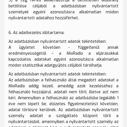
5) a cég HR-es alkalmazottja a betöltetlen álláshely
betöltése céljából a adatbázisban nyilvántartott
személyek egyéni azonosításra alkalmatlan módon
nyilvántartott adataihoz hozzáférhet.
6. Az adatkezelés időtartama:
Az adatbázisban nyilvántartott adatok tekintetében:
A ügyletet követően - függetlenül annak
eredményességétől – a MixRadio a eljárásokkal
kapcsolatos adatokat egyéni azonosításra alkalmatlan
módon statisztikai adatgyűjtés céljából tárolhatja.
Az adatbázisban nyilvántartott adatok tekintetében:
Az adatbázisban a felhasználó által megadott adatokat a
MixRadio addig kezeli, ameddig azok kezeléséhez a
felhasználó hozzájárul, adatait nem törli, illetve azt nem
kéri. Amennyiben a felhasználó az adatbázisba legalább 1
éve nem lépett be, előzetes figyelmeztetést követően,
adatai törlésre kerülnek. Az adatbázisban nyilvántartott
személy adatait a szolgáltató központ törli a
nyilvántartásból, amennyiben a nyilvántartott személy az