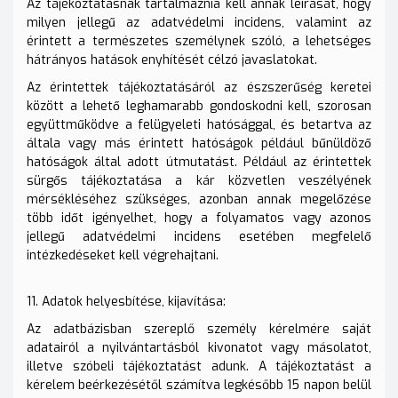
Az tájékoztatásnak tartalmaznia kell annak leírását, hogy
milyen jellegű az adatvédelmi incidens, valamint az
érintett a természetes személynek szóló, a lehetséges
hátrányos hatások enyhítését célzó javaslatokat.
Az érintettek tájékoztatásáról az észszerűség keretei
között a lehető leghamarabb gondoskodni kell, szorosan
együttműködve a felügyeleti hatósággal, és betartva az
általa vagy más érintett hatóságok például bűnüldöző
hatóságok által adott útmutatást. Például az érintettek
sürgős tájékoztatása a kár közvetlen veszélyének
mérsékléséhez szükséges, azonban annak megelőzése
több időt igényelhet, hogy a folyamatos vagy azonos
jellegű adatvédelmi incidens esetében megfelelő
intézkedéseket kell végrehajtani.
11. Adatok helyesbítése, kijavítása:
Az adatbázisban szereplő személy kérelmére saját
adatairól a nyilvántartásból kivonatot vagy másolatot,
illetve szóbeli tájékoztatást adunk. A tájékoztatást a
kérelem beérkezésétől számítva legkésőbb 15 napon belül