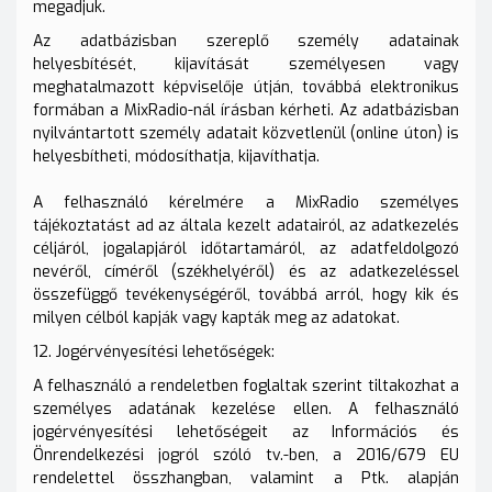
megadjuk.
Az adatbázisban szereplő személy adatainak
helyesbítését, kijavítását személyesen vagy
meghatalmazott képviselője útján, továbbá elektronikus
formában a MixRadio-nál írásban kérheti. Az adatbázisban
nyilvántartott személy adatait közvetlenül (online úton) is
helyesbítheti, módosíthatja, kijavíthatja.
A felhasználó kérelmére a MixRadio személyes
tájékoztatást ad az általa kezelt adatairól, az adatkezelés
céljáról, jogalapjáról időtartamáról, az adatfeldolgozó
nevéről, címéről (székhelyéről) és az adatkezeléssel
összefüggő tevékenységéről, továbbá arról, hogy kik és
milyen célból kapják vagy kapták meg az adatokat.
12. Jogérvényesítési lehetőségek:
A felhasználó a rendeletben foglaltak szerint tiltakozhat a
személyes adatának kezelése ellen. A felhasználó
jogérvényesítési lehetőségeit az Információs és
Önrendelkezési jogról szóló tv.-ben, a 2016/679 EU
rendelettel összhangban, valamint a Ptk. alapján