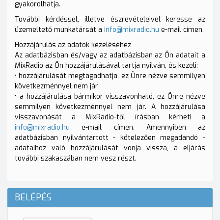
gyakorolhatja.
További kérdéssel, illetve észrevételeivel keresse az
üzemeltető munkatársát a
info@mixradio.hu
e-mail címen.
Hozzájárulás az adatok kezeléséhez
Az adatbázisban és/vagy az adatbázisban az Ön adatait a
MixRadio az Ön hozzájárulásával tartja nyilván, és kezeli:
• hozzájárulását megtagadhatja, ez Önre nézve semmilyen
következménnyel nem jár
• a hozzájárulása bármikor visszavonható, ez Önre nézve
semmilyen következménnyel nem jár. A hozzájárulása
visszavonását a MixRadio-től írásban kérheti a
info@mixradio.hu
e-mail címen. Amennyiben az
adatbázisban nyilvántartott - kötelezően megadandó -
adataihoz való hozzájárulását vonja vissza, a eljárás
további szakaszában nem vesz részt.
BELÉPÉS