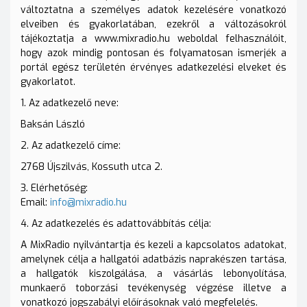
változtatna a személyes adatok kezelésére vonatkozó
elveiben és gyakorlatában, ezekről a változásokról
tájékoztatja a www.mixradio.hu weboldal felhasználóit,
hogy azok mindig pontosan és folyamatosan ismerjék a
portál egész területén érvényes adatkezelési elveket és
gyakorlatot.
1. Az adatkezelő neve:
Baksán László
2. Az adatkezelő címe:
2768 Újszilvás, Kossuth utca 2.
3. Elérhetőség:
Email:
info@mixradio.hu
4. Az adatkezelés és adattovábbítás célja:
A MixRadio nyilvántartja és kezeli a kapcsolatos adatokat,
amelynek célja a hallgatói adatbázis naprakészen tartása,
a hallgatók kiszolgálása, a vásárlás lebonyolítása,
munkaerő toborzási tevékenység végzése illetve a
vonatkozó jogszabályi előírásoknak való megfelelés.