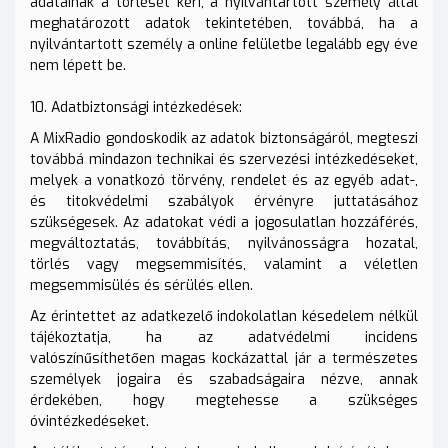
adatainak a törlését kéri, a nyilvántartott személy által
meghatározott adatok tekintetében, továbbá, ha a
nyilvántartott személy a online felületbe legalább egy éve
nem lépett be.
10. Adatbiztonsági intézkedések:
A MixRadio gondoskodik az adatok biztonságáról, megteszi
továbbá mindazon technikai és szervezési intézkedéseket,
melyek a vonatkozó törvény, rendelet és az egyéb adat-,
és titokvédelmi szabályok érvényre juttatásához
szükségesek. Az adatokat védi a jogosulatlan hozzáférés,
megváltoztatás, továbbítás, nyilvánosságra hozatal,
törlés vagy megsemmisítés, valamint a véletlen
megsemmisülés és sérülés ellen.
Az érintettet az adatkezelő indokolatlan késedelem nélkül
tájékoztatja, ha az adatvédelmi incidens
valószínűsíthetően magas kockázattal jár a természetes
személyek jogaira és szabadságaira nézve, annak
érdekében, hogy megtehesse a szükséges
óvintézkedéseket.