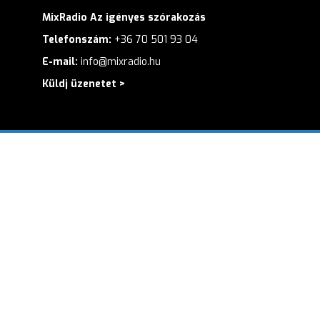
MixRadio Az igényes szórakozás
Telefonszám:
+36 70 501 93 04
E-mail:
info@mixradio.hu
Küldj üzenetet >