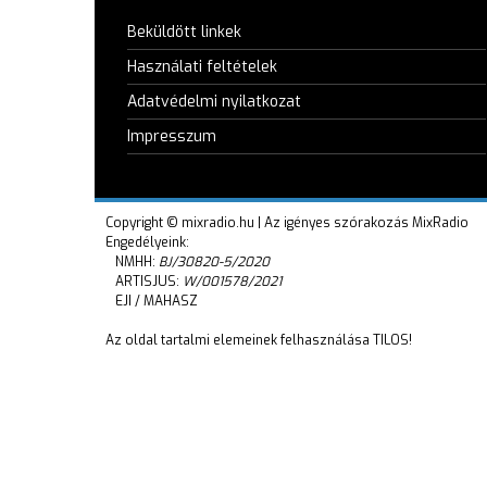
Beküldött linkek
Használati feltételek
Adatvédelmi nyilatkozat
Impresszum
Copyright © mixradio.hu | Az igényes szórakozás MixRadio
Engedélyeink:
NMHH:
BJ/30820-5/2020
ARTISJUS:
W/001578/2021
EJI / MAHASZ
Az oldal tartalmi elemeinek felhasználása TILOS!