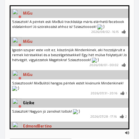
MiGu
Sziasztok! A péntek esti MixBuli tracklistája máris elérhető facebook
oldalainkon! Jó szórakozást ahhoz is! Sziasztooook!
2026/08/02 - 16:15
MiGu
Igazán szuper este volt ez, köszönjük Mindenkinek, aki hozzájárult a
remek kérésekkel és a beszélgetésekkel! Egy hét múlva folytatjuk! Jó
hétvégét, vigyázzatok Magatokra! Sziasztooook!
2026/08/01 - 00:02
MiGu
Sziasztoook! MixBulitól hangos péntek estét kívánunk Mindenkinek!
2026/07/31 - 20:16
1
Gizike
Sziasztok! Nagyon jó zenéket toltok!
2026/07/28 - 17:16
2
EdmondBertino
Rendben.